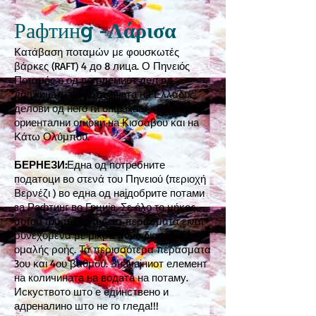
Рафтин
g -Λάρισα
Κατάβαση ποταμών με φουσκωτές
βάρκες (RAFT) 4 до 8 лица. Ο Πηνειός
Ποταμός е од поголемиот дел од
должината на потамијата на Ελλάδος,
делови од него ги опфаќаат таблите на
ориентални огнови на Κισσάβου και на
Κάτω Ολύμπου.
БЕРНЕЗИ:
Една од потребните
податоци во στενά του Πηνειού (περιοχή
Βερνέζι ) во една од најдобрите потами
за Рафтинг во Грција. Σε όλο το μήκος
αυτού του τμήματος, τα περάσματα είναι
συνεχόμενα με μικρά μόνο διαστήματα
ομαλής ροής. Τα περισσότερα περάσματα
3ου και 4ου βαθμού. Значајниот елемент
на количината на водата на потаму.
Искуството што е единствено и
адреналино што не го гледа!!!