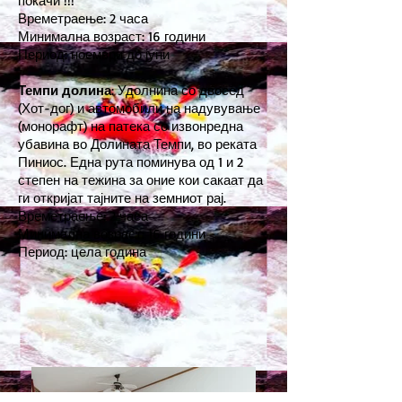
покачи !!!
Времетраење: 2 часа
Минимална возраст: 16 години
Период: ноември до јуни
Темпи долина
: Удолнина со двосед
(Хот-дог) и автомобили на надувување
(монорафт) на патека со извонредна
убавина во Долината Темпи, во реката
Пиниос. Една рута поминува од 1 и 2
степен на тежина за оние кои сакаат да
ги откријат тајните на земниот рај.
Времетраење: 2 часа
Минимална возраст: 16 години
Период: цела година