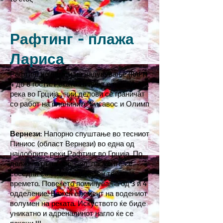
Рафтинг - плажа
Лариса
Рафтинг во чамци на надувување (RAFT)
4 до 8 гости. Реката Пиниос е најдолгата
река во Грција , чии делови се граничат
со работ на планините Кисавос и Олимп
.
Вернези
: Напорно спуштање во тесниот
Пиниос (област Вернези) во една од
најдобрите реки Рафтинг во Грција. По
должината на овој дел, пасусите се
соседни со само мал мазен тек на
времето. Повеќето поминувања од 3 и 4
одделение. Важен елемент на водениот
волумен на реката. Искуството ќе биде
уникатно и адреналинот нагло ќе се