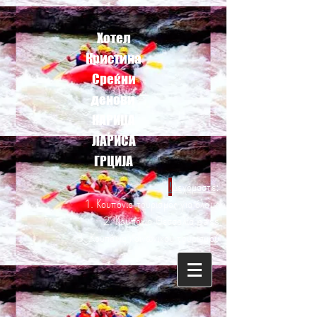
Хотел
Кристина
Среќни
денови
КАРИЦА
ЛАРИСА
ГРЦИЈА
!
Δεχόμαστε
:
1. Κουπόνια τουρισμός για όλους
2. Κουπόνια Θεσσαλία pass
3. Κουπόνια κοινωνικού τουρισμού