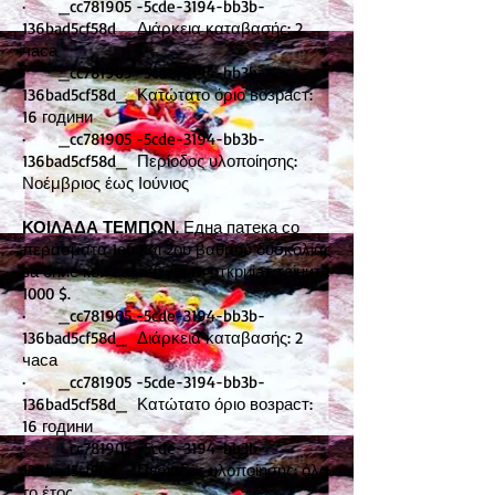
· _cc781905 -5cde-3194-bb3b-
136bad5cf58d_ Διάρκεια καταβασής: 2
часа
· _cc781905 -5cde-3194-bb3b-
136bad5cf58d_ Κατώτατο όριο возраст:
16 години
· _cc781905 -5cde-3194-bb3b-
136bad5cf58d_ Περίοδος υλοποίησης:
Νοέμβριος έως Ιούνιος
ΚΟΙΛΑΔΑ ΤΕΜΠΩΝ
. Една патека со
περάσματα 1ου και 2ου βαθμού δυσκολίας
за оние кои сакаат да ги откријат тајните
1000 $.
· _cc781905 -5cde-3194-bb3b-
136bad5cf58d_ Διάρκεια καταβασής: 2
часа
· _cc781905 -5cde-3194-bb3b-
136bad5cf58d_ Κατώτατο όριο возраст:
16 години
· _cc781905 -5cde-3194-bb3b-
136bad5cf58d_ Περίοδος υλοποίησης: όλο
το έτος