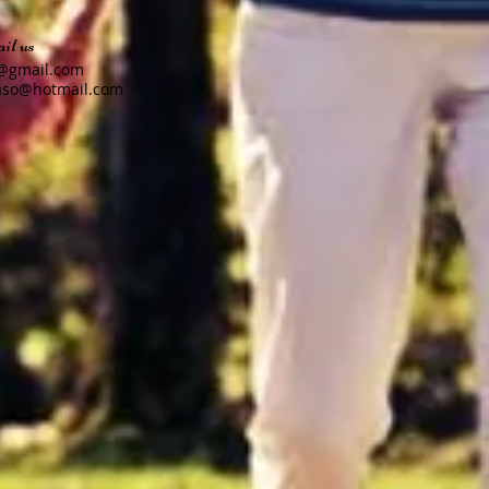
il us
n@gmail.com
aso@hotmail.com