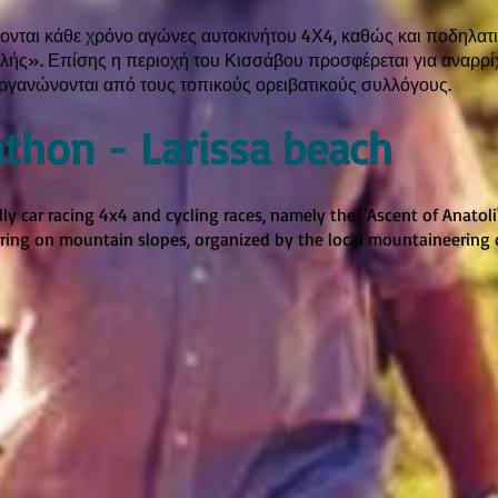
ονται κάθε χρόνο αγώνες αυτοκινήτου 4Χ4, καθώς και ποδηλατι
ής». Επίσης η περιοχή του Κισσάβου προσφέρεται για αναρρίχ
οργανώνονται από τους τοπικούς ορειβατικούς συλλόγους.
thon - Larissa beach
lly car racing 4x4 and cycling races, namely the "Ascent of Anatoli
ring on mountain slopes, organized by the local mountaineering 