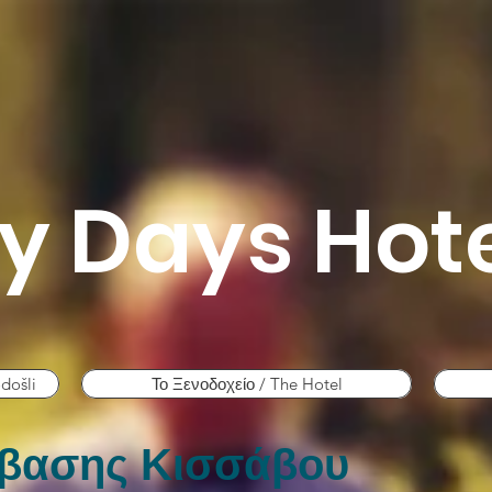
y Days Hot
došli
Το Ξενοδοχείο / The Hotel
βασης Κισσάβου