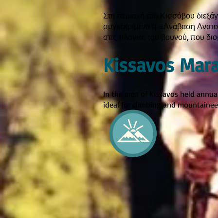
Στη περιοχή του Κισσάβου διεξάγ
συγκεκριμένα η «Ανάβαση Ανατολ
στις πλαγιές του βουνού, που δι
Kissavos Mara
In the area of Kissavos held annua
ideal for climbing and mountainee