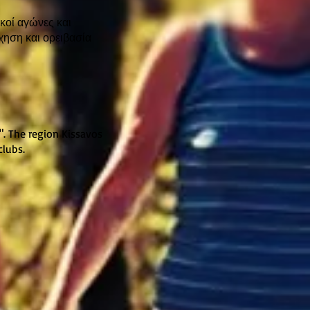
κοί αγώνες και
ηση και ορειβασία
". The region Kissavos
clubs.