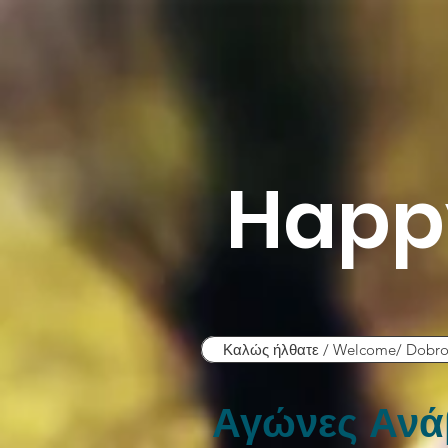
Happ
Καλώς ήλθατε / Welcome/ Dobro
Αγώνες Ανά