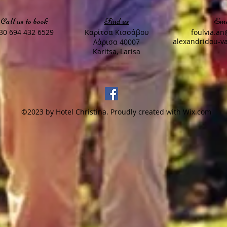
Call us to book
Find us
Ema
30 694 432 6529
Καρίτσα Κισσάβου
foulvia.a
alexandridou-v
Λάρισα 40007
Karitsa, Larisa
©2023 by Hotel Christina. Proudly created with
Wix.com