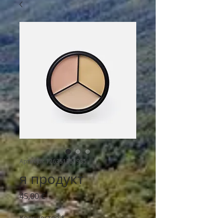
Артикул: 126351351935
я продукт
Цена
45,00 €
Количество
*