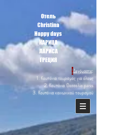
Отель
Christina
Happy days
КАРИЦА
ЛАРИСА
ГРЕЦИЯ
!
Δεχόμαστε
:
1. Κουπόνια τουρισμός για όλους
2. Κουπόνια Θεσσαλία pass
3. Κουπόνια κοινωνικού τουρισμού