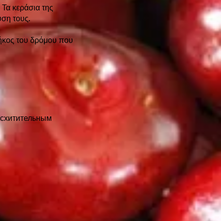
 Τα κεράσια της
ύση τους.
μήκος του δρόμου που
осхитительным