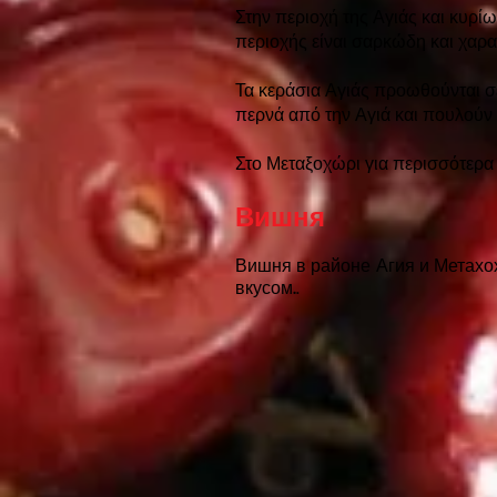
Στην περιοχή της Αγιάς και κυρί
περιοχής είναι σαρκώδη και χαρα
Τα κεράσια Αγιάς προωθούνται σ
περνά από την Αγιά και πουλούν 
Στο Μεταξοχώρι για περισσότερα 
Вишня
Вишня в районе Агия и Метахо
вкусом.
.