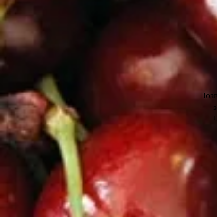
Позв
+