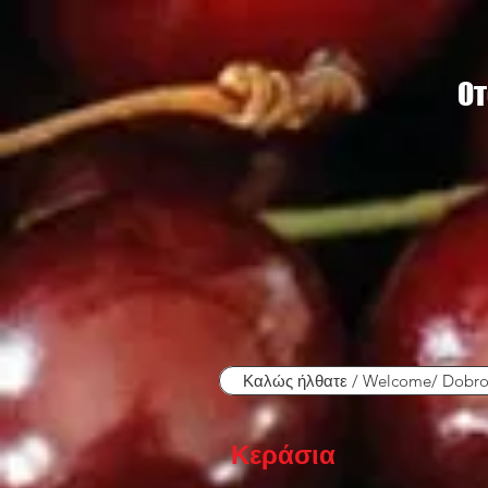
От
Καλώς ήλθατε / Welcome/ Dobro
Κεράσια