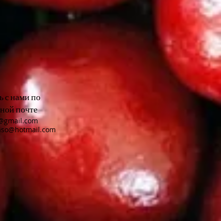
 с нами по
ной почте
n@gmail.com
aso@hotmail.com