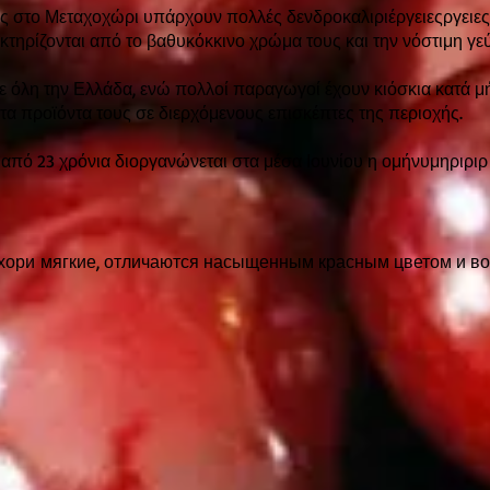
ως στο Μεταχοχώρι υπάρχουν πολλές δενδροκαλιριέργειεςργειες
κτηρίζονται από το βαθυκόκκινο χρώμα τους και την νόστιμη γε
ε όλη την Ελλάδα, ενώ πολλοί παραγωγοί έχουν κιόσκια κατά 
τα προϊόντα τους σε διερχόμενους επισκέπτες της περιοχής.
από 23 χρόνια διοργανώνεται στα μέσα Ιουνίου η ομήνυμηριριρ
хори мягкие, отличаются насыщенным красным цветом и в