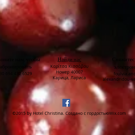
оните нам, чтобы
Найди нас
Свяжитесь
забронировать
Καρίτσα Κισσάβου
электрон
Номер 40007
30 694 432 6529
foulvia.a
Карица, Лариса
alexandridou-v
©2015 by Hotel Christina. Создано с гордостью
Wix.com