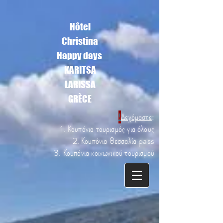
Hôtel
Christina
Happy days
KARITSA
LARISSA
GRÈCE
!
Δεχόμαστε
:
1. Κουπόνια τουρισμός για όλους
2. Κουπόνια Θεσσαλία pass
3. Κουπόνια κοινωνικού τουρισμού