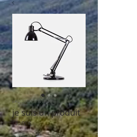
SKU : 284215376135191
je suis un produit
Prix
130,00 €
Quantité
*