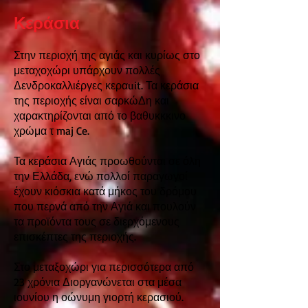
Κεράσια
Στην περιοχή της αγιάς και κυρίως στο
μεταχοχώρι υπάρχουν πολλές
Δενδροκαλλιέργες κεραuit. Τα κεράσια
της περιοχής είναι σαρκώΔη και
χαρακτηρίζονται από το βαθυκκκινο
χρώμα τ maj Ce.
Τα κεράσια Αγιάς προωθούνται σε όλη
την Ελλάδα, ενώ πολλοί παραγωγοί
έχουν κιόσκια κατά μήκος του δρόμου
που περνά από την Αγιά και πουλούν
τα προϊόντα τους σε διερχόμενους
επισκέπτες της περιοχής.
Στο μεταξοχώρι για περισσότερα από
23 χρόνια Διοργανώνεται στα μέσα
ιουνίου η οώνυμη γιορτή κερασιού.