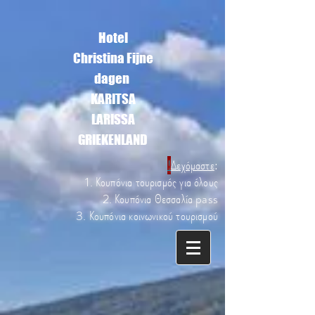
Hotel
Christina Fijne
dagen
KARITSA
LARISSA
GRIEKENLAND
!
Δεχόμαστε
:
1. Κουπόνια τουρισμός για όλους
2. Κουπόνια Θεσσαλία pass
3. Κουπόνια κοινωνικού τουρισμού